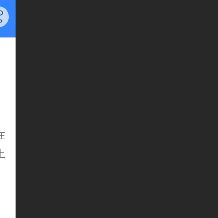
在
上
、