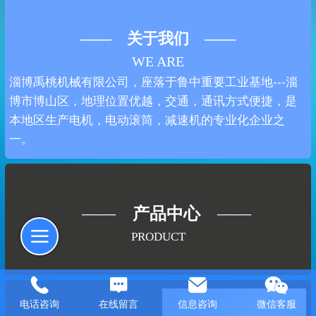
——
关于我们
——
WE ARE
淄博禹桃机械有限公司，座落于鲁中重要工业基地---淄
博市博山区，地理位置优越，交通，通讯方式便捷，是
本地区生产电机，电动滚筒，减速机的专业化企业之
一。
——
产品中心
——
PRODUCT
电话咨询
在线留言
信息咨询
微信客服