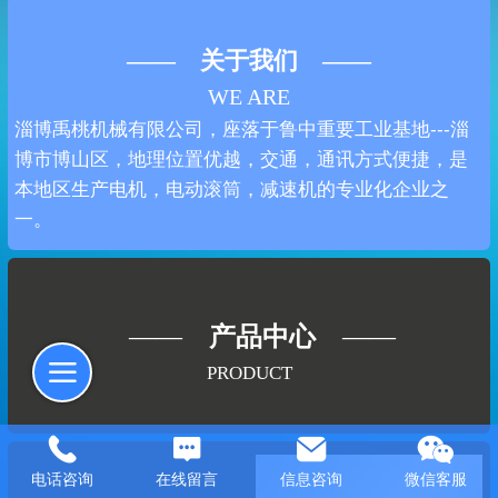
——
关于我们
——
WE ARE
淄博禹桃机械有限公司，座落于鲁中重要工业基地---淄
博市博山区，地理位置优越，交通，通讯方式便捷，是
本地区生产电机，电动滚筒，减速机的专业化企业之
一。
——
产品中心
——
PRODUCT
电话咨询
在线留言
信息咨询
微信客服