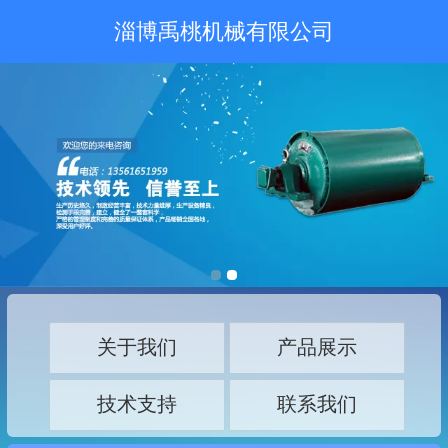
淄博禹桃机械有限公司
关于我们
产品展示
技术支持
联系我们